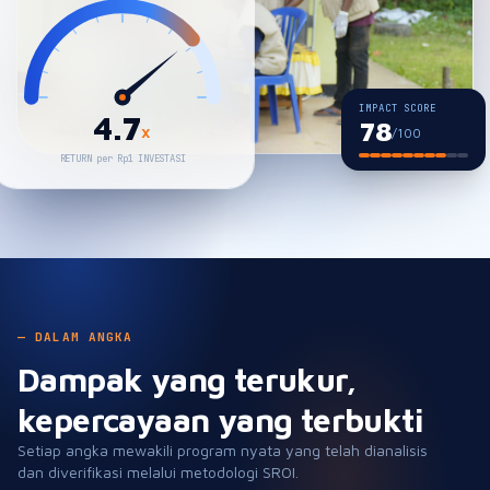
IMPACT SCORE
4.7
78
×
/100
RETURN per Rp1 INVESTASI
— DALAM ANGKA
Dampak yang terukur,
kepercayaan yang terbukti
Setiap angka mewakili program nyata yang telah dianalisis
dan diverifikasi melalui metodologi SROI.