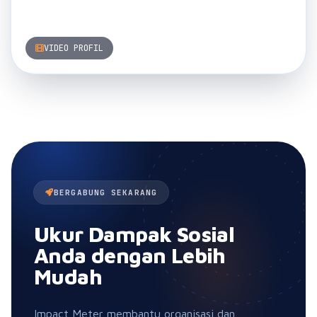
Anda dengan Lebih
Mudah
Impact Meter membantu organisasi dan
perusahaan mengukur efektivitas program sosial
mereka secara cepat, kredibel, dan terstruktur.
Mulai perjalanan Anda untuk membuktikan
dampak dan membangun kepercayaan pemangku
kepentingan hari ini.
Ukur Dampak Sekarang
Sudah Punya Akun?