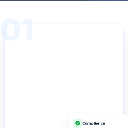
01
Compliance
Selaras dengan regulasi
pemerintah & standar
internasional.
— TENTANG KAMI