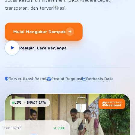
Social Return on Investment (SROI) secara cepat,
transparan, dan terverifikasi.
Mulai Mengukur Dampak
Pelajari Cara Kerjanya
Terverifikasi Resmi
Sesuai Regulasi
Berbasis Data
LIVE · IMPACT DATA
AKREDITASI
Nasional
SROI RATIO
+18%